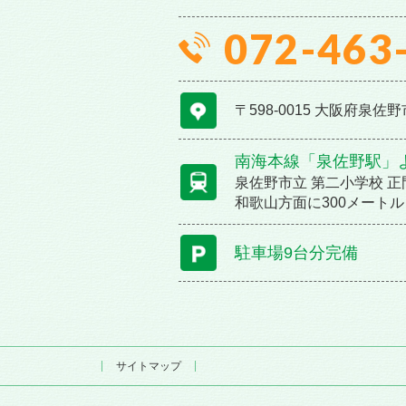
072-463
〒598-0015
大阪府泉佐野市
南海本線「泉佐野駅」よ
泉佐野市立 第二小学校 
和歌山方面に300メート
駐車場9台分完備
サイトマップ