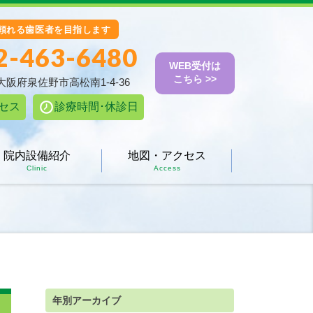
頼れる歯医者を目指します
2-463-6480
WEB受付は
こちら >>
5 大阪府泉佐野市高松南1-4-36
セス
診療時間･休診日
院内設備紹介
地図・アクセス
Clinic
Access
年別アーカイブ