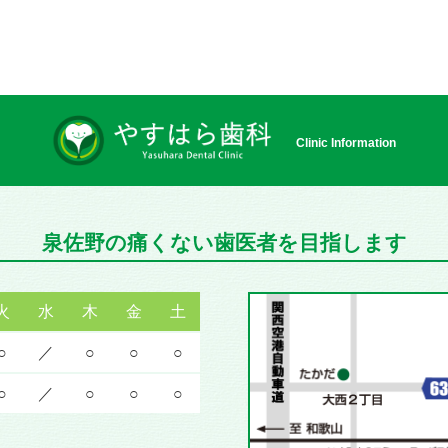
Clinic Information
泉佐野の痛くない歯医者を目指します
火
水
木
金
土
○
／
○
○
○
○
／
○
○
○