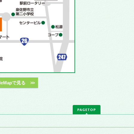
gleMapで見る
PAGETOP