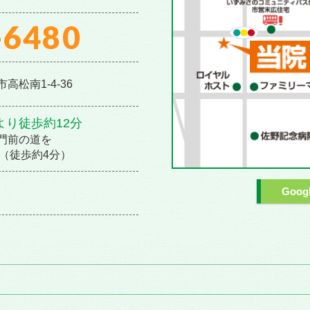
-6480
高松南1-4-36
り徒歩約12分
正門前の道を
ル（徒歩約4分）
Goo